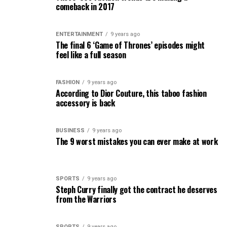
comeback in 2017
ENTERTAINMENT
9 years ago
The final 6 ‘Game of Thrones’ episodes might
feel like a full season
FASHION
9 years ago
According to Dior Couture, this taboo fashion
accessory is back
BUSINESS
9 years ago
The 9 worst mistakes you can ever make at work
SPORTS
9 years ago
Steph Curry finally got the contract he deserves
from the Warriors
SPORTS
9 years ago