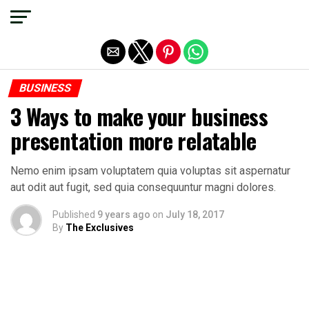
Exit mobile version
BUSINESS
3 Ways to make your business
presentation more relatable
Nemo enim ipsam voluptatem quia voluptas sit aspernatur
aut odit aut fugit, sed quia consequuntur magni dolores.
Published
9 years ago
on
July 18, 2017
By
The Exclusives