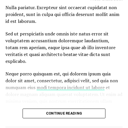
Nulla pariatur. Excepteur sint occaecat cupidatat non
proident, sunt in culpa qui officia deserunt mollit anim
id est laborum.
Sed ut perspiciatis unde omnis iste natus error sit
voluptatem accusantium doloremque laudantium,
totam rem aperiam, eaque ipsa quae ab illo inventore
veritatis et quasi architecto beatae vitae dicta sunt
explicabo.
Neque porro quisquam est, qui dolorem ipsum quia
dolor sit amet, consectetur, adipisci velit, sed quia non
numquam eius
modi tempora incidunt ut labore
et
dolore magnam aliquam quaerat voluptatem. Ut enim ad
minima veniam, quis nostrum exercitationem ullam
corporis suscipit laboriosam, nisi ut aliquid ex ea
CONTINUE READING
commodi consequatur.
At vero eos et accusamus et iusto odio dignissimos