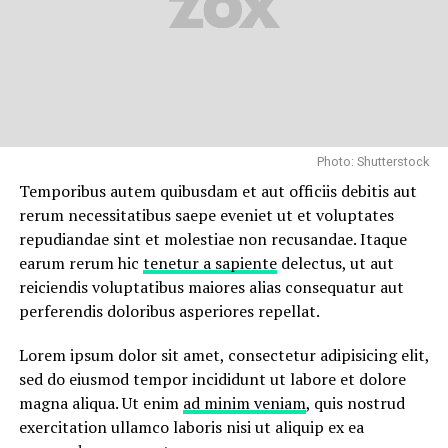
sint
occaecati cupiditate non provident, similique sunt
in culpa qui officia deserunt mollitia animi, id est
laborum et dolorum fuga.
Quis autem vel eum iure reprehenderit qui in ea
voluptate velit esse quam nihil molestiae consequatur,
vel illum qui dolorem eum fugiat quo voluptas nulla
Photo: Shutterstock
pariatur.
Temporibus autem quibusdam et aut officiis debitis aut
rerum necessitatibus saepe eveniet ut et voluptates
Temporibus autem quibusdam et aut officiis debitis aut
repudiandae sint et molestiae non recusandae. Itaque
rerum necessitatibus saepe eveniet ut et voluptates
earum rerum hic
tenetur a sapiente
delectus, ut aut
repudiandae sint et molestiae non recusandae. Itaque
reiciendis voluptatibus maiores alias consequatur aut
earum rerum hic
tenetur a sapiente
delectus, ut aut
perferendis doloribus asperiores repellat.
reiciendis voluptatibus maiores alias consequatur aut
perferendis doloribus asperiores repellat.
Lorem ipsum dolor sit amet, consectetur adipisicing elit,
sed do eiusmod tempor incididunt ut labore et dolore
Lorem ipsum dolor sit amet, consectetur adipisicing elit,
magna aliqua. Ut enim
ad minim veniam
, quis nostrud
sed do eiusmod tempor incididunt ut labore et dolore
exercitation ullamco laboris nisi ut aliquip ex ea
magna aliqua. Ut enim
ad minim veniam
, quis nostrud