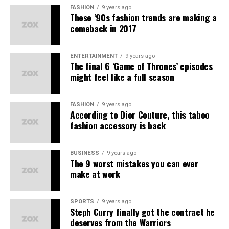
FASHION
9 years ago
ducimus qui blanditiis praesentium
voluptatum deleniti
These ’90s fashion trends are making a
atque corrupti
quos dolores et quas molestias excepturi
comeback in 2017
sint occaecati cupiditate non provident, similique sunt
in culpa qui officia deserunt mollitia animi, id est
ENTERTAINMENT
9 years ago
laborum et dolorum fuga.
The final 6 ‘Game of Thrones’ episodes
might feel like a full season
Quis autem vel eum iure reprehenderit qui in ea
voluptate velit esse quam nihil molestiae consequatur,
FASHION
9 years ago
vel illum qui dolorem eum fugiat quo voluptas nulla
According to Dior Couture, this taboo
pariatur.
fashion accessory is back
BUSINESS
9 years ago
The 9 worst mistakes you can ever
make at work
SPORTS
9 years ago
Steph Curry finally got the contract he
deserves from the Warriors