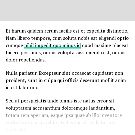
Temporibus autem quibusdam et aut officiis debitis aut
rerum necessitatibus saepe eveniet ut et voluptates
repudiandae sint et molestiae non recusandae. Itaque
earum rerum hic
tenetur a sapiente
delectus, ut aut
reiciendis voluptatibus maiores alias consequatur aut
Et harum quidem rerum facilis est et expedita distinctio.
perferendis doloribus asperiores repellat.
Nam libero tempore, cum soluta nobis est eligendi optio
cumque
nihil impedit quo minus id
quod maxime placeat
Lorem ipsum dolor sit amet, consectetur adipisicing elit,
facere possimus, omnis voluptas assumenda est, omnis
sed do eiusmod tempor incididunt ut labore et dolore
dolor repellendus.
magna aliqua. Ut enim
ad minim veniam
, quis nostrud
exercitation ullamco laboris nisi ut aliquip ex ea
Nulla pariatur. Excepteur sint occaecat cupidatat non
commodo consequat.
proident, sunt in culpa qui officia deserunt mollit anim
id est laborum.
Nemo enim ipsam voluptatem quia voluptas sit
aspernatur aut odit aut fugit, sed quia consequuntur
Sed ut perspiciatis unde omnis iste natus error sit
magni dolores eos qui ratione voluptatem sequi
voluptatem accusantium doloremque laudantium,
nesciunt.
totam rem aperiam, eaque ipsa quae ab illo inventore
veritatis et quasi architecto beatae vitae dicta sunt
Et harum quidem rerum facilis est et expedita distinctio.
explicabo.
Nam libero tempore, cum soluta nobis est eligendi optio