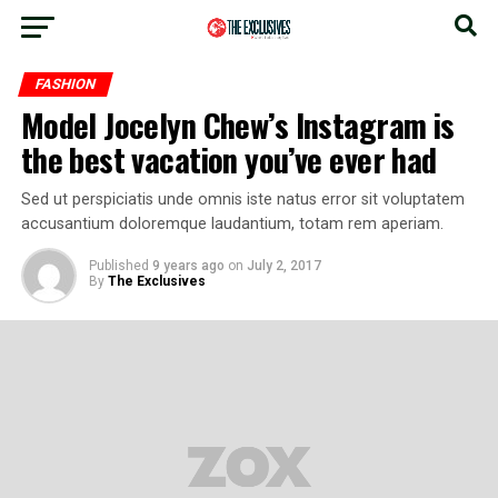
Go to mobile version
FASHION
Model Jocelyn Chew’s Instagram is
the best vacation you’ve ever had
Sed ut perspiciatis unde omnis iste natus error sit voluptatem
accusantium doloremque laudantium, totam rem aperiam.
Published
9 years ago
on
July 2, 2017
By
The Exclusives